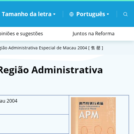
A
Tamanho da letra
Português
iniões e sugestões
Juntos na Reforma
tadores
ais
os feriados e as tempestades tropicais
Apoio ao funcionamento administrativo
Páginas electrónicas temáticas
Administrativa Especial de Macau 2004 [ 售 罄 ]
ião Administrativa
au 2004