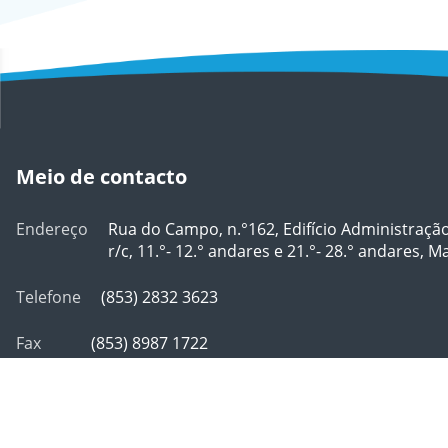
Meio de contacto
Endereço
Rua do Campo, n.°162, Edifício Administraçã
r/c, 11.°- 12.° andares e 21.°- 28.° andares, 
Telefone
(853) 2832 3623
Fax
(853) 8987 1722
Correio electrónico
info@safp.gov.mo