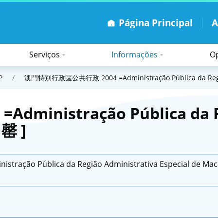
Página Principal
Serviços
Informações
Op
tração Pública
statístico
Políticas de qualidade do SAFP
Tradução chinês-português
Esclarecimento do regime jurídico da função pública
Administração Pública da RAEM
Documentos orien
Recenseamento eleitoral e assuntos eleitor
Acção social complementar e solidariedade da função pública
Medidas especiais durante 
P
/
澳門特別行政區公共行政 2004 =Administração Pública da Região 
nistração Pública da Reg
 罄 ]
ão Pública da Região Administrativa Especial de Mac