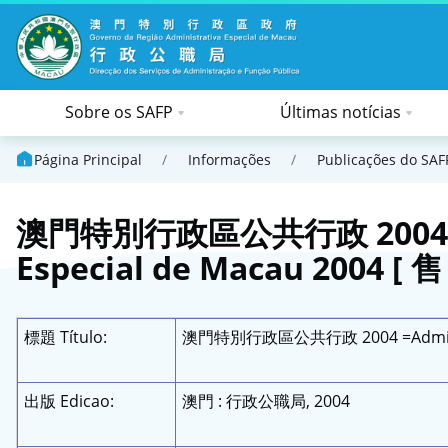
Sobre os SAFP
Últimas notícias
Informações de Aquisições
Informações sobre os serviços públicos prestados e encaminhamento de queixas
Cursos de formação para o pessoal da Administração Pública
Download de formulários
Concurso da função pública
Gestão dos trabalhadores dos serviços públicos
Dados estatísticos dos recursos humanos da Adminis
Centro de Informações dos Serviços Governamentais Relatório e
Página Principal
/
Informações
/
Publicações do SAF
澳門特別行政區公共行政 2004 =Admi
Especial de Macau 2004 [ 售
標題 Título:
澳門特別行政區公共行政 2004 =Administraç
出版 Edicao:
澳門 : 行政公職局, 2004