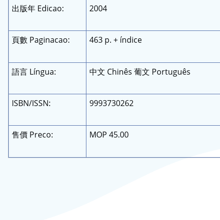
出版年 Edicao:
2004
頁數 Paginacao:
463 p. + índice
語言 Língua:
中文 Chinês 葡文 Português
ISBN/ISSN:
9993730262
售價 Preco:
MOP 45.00