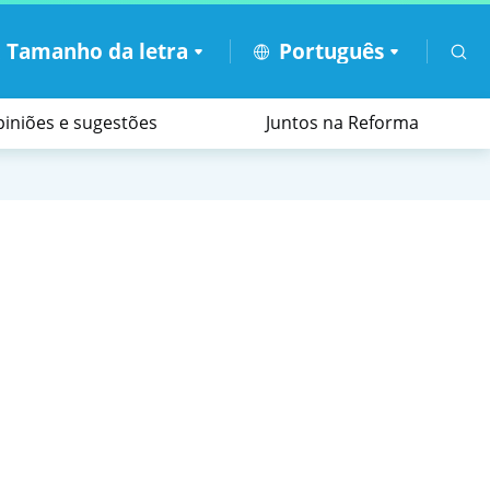
A
Tamanho da letra
Português
iniões e sugestões
Juntos na Reforma
tadores
ais
os feriados e as tempestades tropicais
Apoio ao funcionamento administrativo
Páginas electrónicas temáticas