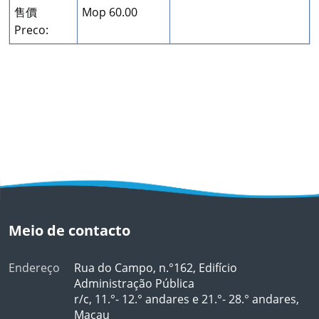
售價
Mop 60.00
Preco:
Meio de contacto
Endereço
Rua do Campo, n.°162, Edifício
Administração Pública
r/c, 11.°- 12.° andares e 21.°- 28.° andares,
Macau