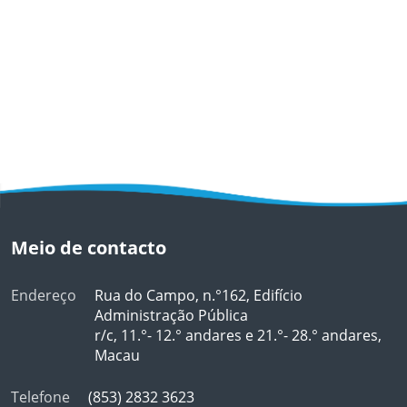
Meio de contacto
Endereço
Rua do Campo, n.°162, Edifício
Administração Pública
r/c, 11.°- 12.° andares e 21.°- 28.° andares,
Macau
Telefone
(853) 2832 3623