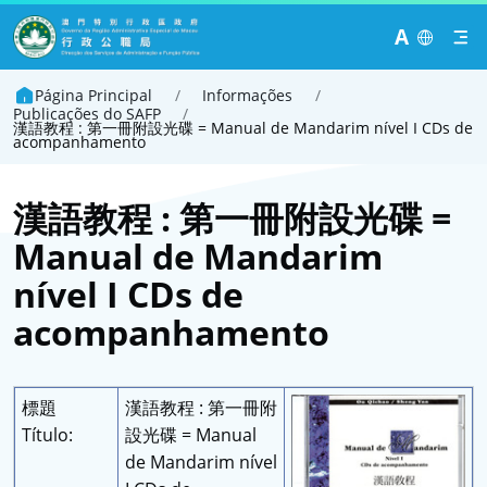
A
Página Principal
/
Informações
/
Publicações do SAFP
/
漢語教程 : 第一冊附設光碟 = Manual de Mandarim nível I CDs de
acompanhamento
漢語教程 : 第一冊附設光碟 =
Manual de Mandarim
nível I CDs de
acompanhamento
標題
漢語教程 : 第一冊附
Título:
設光碟 = Manual
de Mandarim nível