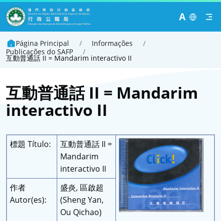
A
Página Principal
/
Informações
/
Publicações do SAFP
/
互動普通話 II = Mandarim interactivo II
互動普通話 II = Mandarim
interactivo II
標題 Título:
互動普通話 II =
Mandarim
interactivo II
作者
盛炎, 區啟超
Autor(es):
(Sheng Yan,
Ou Qichao)