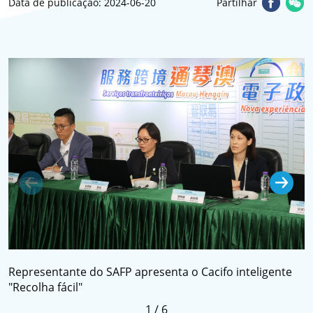
Data de publicação: 2024-06-20
Partilhar
Representante do SAFP apresenta o Cacifo inteligente
D
"Recolha fácil"
"
1
/
6