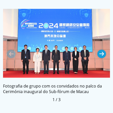
C
Fotografia de grupo com os convidados no palco da
c
Cerimónia inaugural do Sub-fórum de Macau
r
1
/
3