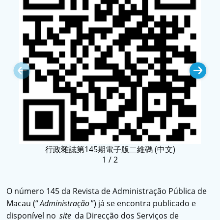
C
行政雜誌第145期電子版二維碼 (中文)
P
1
/
2
O número 145 da Revista de Administração Pública de
Macau (“
Administração
”) já se encontra publicado e
disponível no
site
da Direcção dos Serviços de