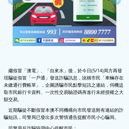
繼假冒「澳電」、「自來水」後，於今日(5/14)局方再發
現騙徒假冒「一戶通」發送詐騙訊息，訛稱市民「車輛存在
未繳通行費帳單」，企圖誘騙市民點擊短訊之連結，伺機盜
取市民銀行卡資料、一次性交易驗證碼再進行未經授權之大
額交易。
近期騙徒不斷假冒本澳不同機構向市民發送附有連結的詐
騙短訊，司警局已發出多次警情通告提醒市民小心騙局。
司警局反詐騙協調中心提醒市民：