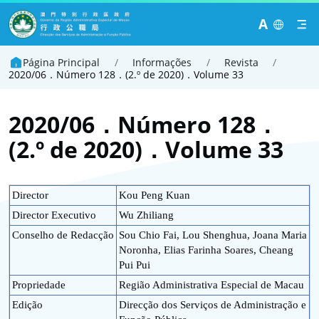
A
Página Principal
/
Informações
/
Revista
/
2020/06．Número 128．(2.º de 2020)．Volume 33
2020/06．Número 128．
(2.º de 2020)．Volume 33
Director
Kou Peng Kuan
Director Executivo
Wu Zhiliang
Conselho de Redacção
Sou Chio Fai, Lou Shenghua, Joana Maria
Noronha, Elias Farinha Soares, Cheang
Pui Pui
Propriedade
Região Administrativa Especial de Macau
Edição
Direcção dos Serviços de Administração e