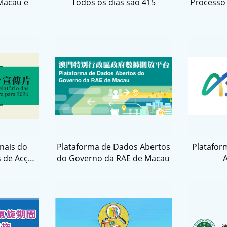
Macau e
Todos os dias são 415
Processo 
nais do
Plataforma de Dados Abertos
Platafor
s de Acção
do Governo da RAE de Macau
a 2026