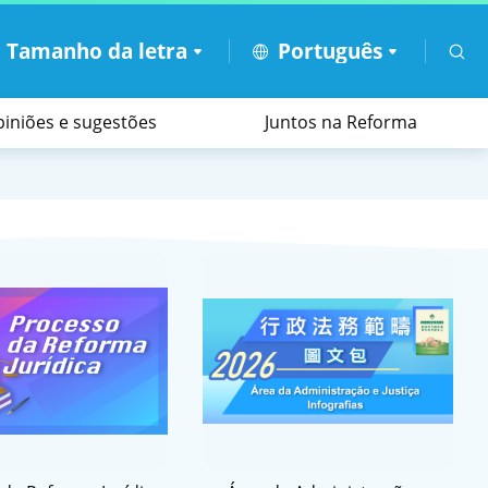
A
Tamanho da letra
Português
iniões e sugestões
Juntos na Reforma
tadores
ais
os feriados e as tempestades tropicais
Apoio ao funcionamento administrativo
Páginas electrónicas temáticas