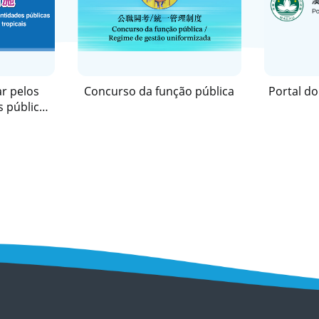
r pelos
Concurso da função pública
Portal d
s públicas
mpestades