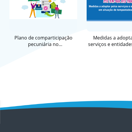
Plano de comparticipação
Medidas a adopta
pecuniária no
serviços e entidade
desenvolvimento económico
em situação de te
para o ano de 2026
tropicais