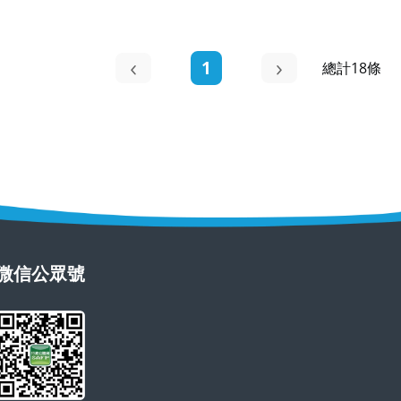
1
總計18條
微信公眾號