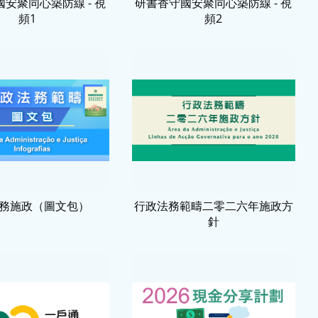
安聚同心築防線 - 視
研書香守國安聚同心築防線 - 視
頻1
頻2
務施政（圖文包）
行政法務範疇二零二六年施政方
針