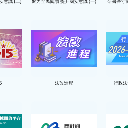
意識 (二)
聚力全民閱讀 提升國安意識 (一)
研書香守國
5
法改進程
行政法