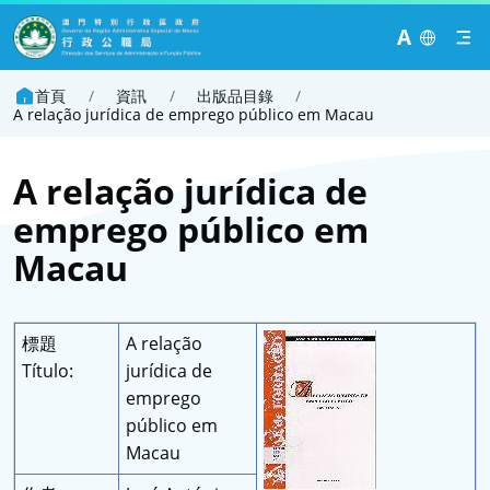
A
首頁
/
資訊
/
出版品目錄
/
A relação jurídica de emprego público em Macau
A relação jurídica de
emprego público em
Macau
標題
A relação
Título:
jurídica de
emprego
público em
Macau