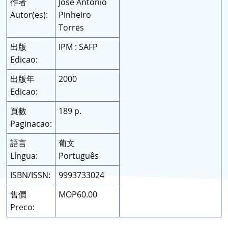
作者
José António
Autor(es):
Pinheiro
Torres
出版
IPM : SAFP
Edicao:
出版年
2000
Edicao:
頁數
189 p.
Paginacao:
語言
葡文
Língua:
Português
ISBN/ISSN:
9993733024
售價
MOP60.00
Preco: