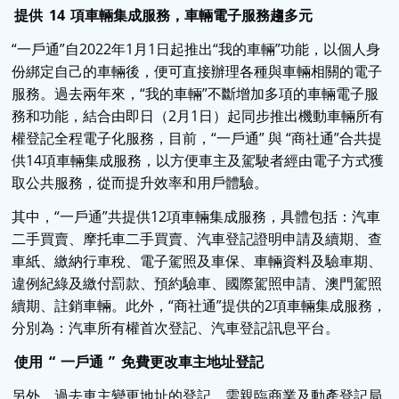
提供
14
項車輛集成服務，車輛電子服務趨多元
“一戶通”自2022年1月1日起推出“我的車輛”功能，以個人身
份綁定自己的車輛後，便可直接辦理各種與車輛相關的電子
服務。過去兩年來，“我的車輛”不斷增加多項的車輛電子服
務和功能，結合由即日（2月1日）起同步推出機動車輛所有
權登記全程電子化服務，目前，“一戶通” 與 “商社通”合共提
供14項車輛集成服務，以方便車主及駕駛者經由電子方式獲
取公共服務，從而提升效率和用戶體驗。
其中，“一戶通”共提供12項車輛集成服務，具體包括：汽車
二手買賣、摩托車二手買賣、汽車登記證明申請及續期、查
車紙、繳納行車稅、電子駕照及車保、車輛資料及驗車期、
違例紀綠及繳付罰款、預約驗車、國際駕照申請、澳門駕照
續期、註銷車輛。此外，“商社通”提供的2項車輛集成服務，
分別為：汽車所有權首次登記、汽車登記訊息平台。
使用
“
一戶通
”
免費更改車主地址登記
另外，過去車主變更地址的登記，需親臨商業及動產登記局