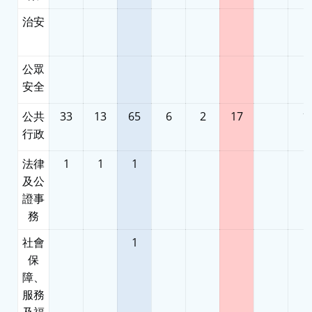
治安
公眾
安全
公共
33
13
65
6
2
17
1
行政
法律
1
1
1
及公
證事
務
社會
1
保
障、
服務
及福