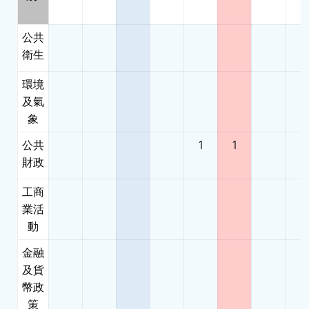
公共
衛生
環境
及氣
象
公共
1
1
財政
工商
業活
動
金融
及貨
幣政
策