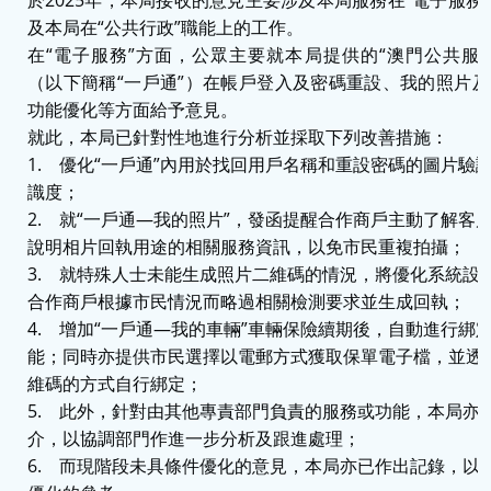
及本局在“公共行政”職能上的工作。
在“電子服務”方面，公眾主要就本局提供的“澳門公共服
（以下簡稱“一戶通”）在帳戶登入及密碼重設、我的照片
功能優化等方面給予意見。
就此，本局已針對性地進行分析並採取下列改善措施：
1. 優化“一戶通”內用於找回用戶名稱和重設密碼的圖片驗
識度；
2. 就“一戶通—我的照片”，發函提醒合作商戶主動了解客
說明相片回執用途的相關服務資訊，以免市民重複拍攝；
3. 就特殊人士未能生成照片二維碼的情況，將優化系統設
合作商戶根據市民情況而略過相關檢測要求並生成回執；
4. 增加“一戶通—我的車輛”車輛保險續期後，自動進行綁
能；同時亦提供市民選擇以電郵方式獲取保單電子檔，並透
維碼的方式自行綁定；
5. 此外，針對由其他專責部門負責的服務或功能，本局亦
介，以協調部門作進一步分析及跟進處理；
6. 而現階段未具條件優化的意見，本局亦已作出記錄，以