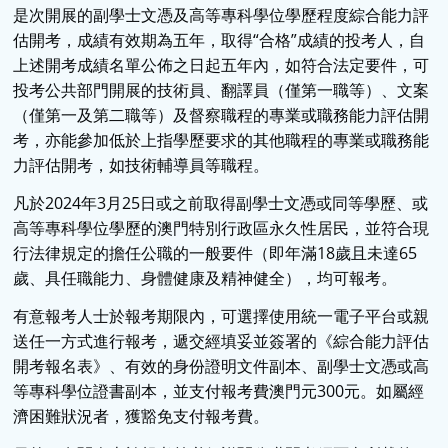
是次開展的副學士文憑及高等專科學位學歷程度綜合能力評
估開考，成績有效期為五年，取得“合格”成績的投考人，自
上述開考成績名單公佈之日起五年內，如符合法定要件，可
投考公共部門開展的技術員、翻譯員（僅第一職等）、文案
（僅第一及第二職等）及督察職程的專業或職務能力評估開
考，亦能參加低於上指學歷要求的其他職程的專業或職務能
力評估開考，如技術輔導員等職程。
凡於2024年3月25日或之前取得副學士文憑或同等學歷、或
高等專科學位學歷的澳門特別行政區永久性居民，並符合現
行法律規定的擔任公職的一般要件（即年滿18歲且未達65
歲、具任職能力、身體健康及精神健全），均可報考。
有意報考人士於報考期限內，可選擇使用統一電子平台或親
送任一方式進行報考，遞交經填妥並簽署的《綜合能力評估
開考報名表》、有效的身份證明文件副本、副學士文憑或高
等專科學位證書副本，並支付報考費澳門元300元。如屬經
濟困難狀況者，獲豁免支付報考費。