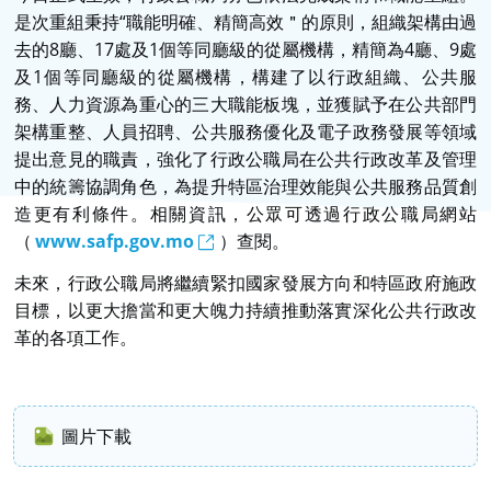
是次重組秉持“職能明確、精簡高效＂的原則，組織架構由過
去的
8
廳、
17
處及
1
個等同廳級的從屬機構，精簡為
4
廳、
9
處
及
1
個等同廳級的從屬機構，構建了以行政組織、公共服
務、人力資源為重心的三大職能板塊，並獲賦予在公共部門
架構重整、人員招聘、公共服務優化及電子政務發展等領域
提出意見的職責，強化了行政公職局在公共行政改革及管理
中的統籌協調角色，為提升特區治理效能與公共服務品質創
造更有利條件。相關資訊，公眾可透過行政公職局網站
（
www.safp.gov.mo
）查閱。
未來，行政公職局將繼續緊扣國家發展方向和特區政府施政
目標，以更大擔當和更大魄力持續推動落實深化公共行政改
革的各項工作。
圖片下載