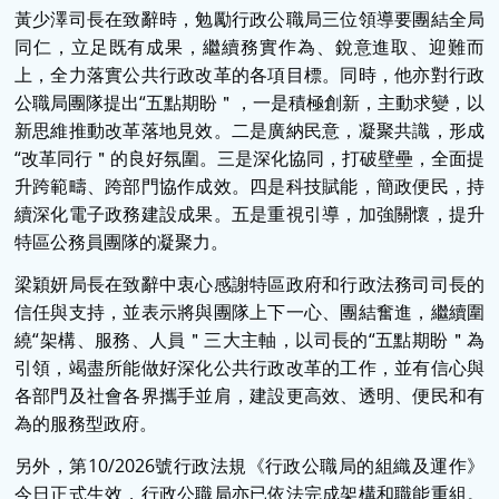
黃少澤司長在致辭時，勉勵行政公職局三位領導要團結全局
同仁，立足既有成果，繼續務實作為、銳意進取、迎難而
上，全力落實公共行政改革的各項目標。同時，他亦對行政
公職局團隊提出“五點期盼＂，一是積極創新，主動求變，以
新思維推動改革落地見效。二是廣納民意，凝聚共識，形成
“改革同行＂的良好氛圍。三是深化協同，打破壁壘，全面提
升跨範疇、跨部門協作成效。四是科技賦能，簡政便民，持
續深化電子政務建設成果。五是重視引導，加強關懷，提升
特區公務員團隊的凝聚力。
梁穎妍局長在致辭中衷心感謝特區政府和行政法務司司長的
信任與支持，並表示將與團隊上下一心、團結奮進，繼續圍
繞“架構、服務、人員＂三大主軸，以司長的“五點期盼＂為
引領，竭盡所能做好深化公共行政改革的工作，並有信心與
各部門及社會各界攜手並肩，建設更高效、透明、便民和有
為的服務型政府。
另外，第
10/2026
號行政法規《行政公職局的組織及運作》
今日正式生效，行政公職局亦已依法完成架構和職能重組。